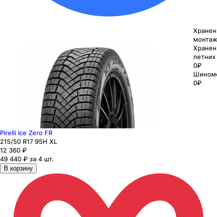
Хранен
монтаж
Хранен
летних
0₽
Шином
0₽
Pirelli Ice Zero FR
215
/50
R17
95
H
XL
12 360
₽
49 440 ₽ за 4 шт.
В корзину