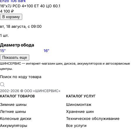
Enzo 106 dark
16"x7J PCD 4x100 ЕТ 40 ЦО 60.1
4 100
₽
В корзину
вт, 18 августа, с 09:00
1 шт.
Диаметр обода
15″
16″
Цвет
Показать еще
Черный
Серебристый
ШИНСЕРВИС — интернет-магазин шин, дисков, аккумуляторов и автосервисные
центры.
Модели дисков Enzo
101 dark
2
Поиск по коду товара
101
2
103 dark
1
2002-
2026
© ООО «ШИНСЕРВИС»
106 dark
1
КАТАЛОГ ТОВАРОВ
КАТАЛОГ УСЛУГ
Зимние шины
Шиномонтаж
Летние шины
Хранение шин
Колесные диски
Техническое обслуживание
Аккумуляторы
Все услуги