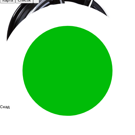
Карта
Список
Скад Монако
14"x5.5J PCD 4x98 ЕТ 38 ЦО 58.6