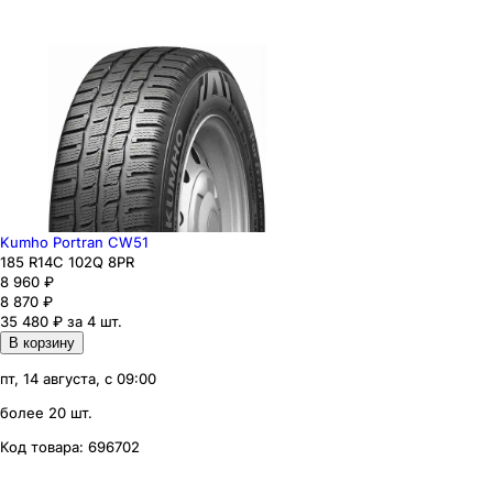
Kumho Portran CW51
185
R14C
102
Q
8PR
8 960
₽
8 870
₽
35 480 ₽ за 4 шт.
В корзину
пт, 14 августа, с 09:00
более 20 шт.
Код товара:
696702