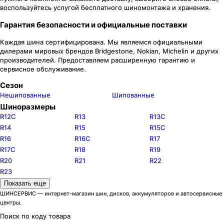
воспользуйтесь услугой бесплатного шиномонтажа и хранения.
Гарантия безопасности и официальные поставки
Каждая шина сертифицирована. Мы являемся официальными
дилерами мировых брендов Bridgestone, Nokian, Michelin и других
производителей. Предоставляем расширенную гарантию и
сервисное обслуживание.
Сезон
Нешипованные
Шипованные
Шиноразмеры
R12C
R13
R13C
R14
R15
R15C
R16
R16C
R17
R17C
R18
R19
R20
R21
R22
R23
Типоразмеры
Показать еще
ШИНСЕРВИС — интернет-магазин шин, дисков, аккумуляторов и автосервисные
R
14C
центры.
185/— R14C
195/— R14C
Поиск по коду товара