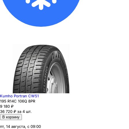
Kumho Portran CW51
195
R14C
106
Q
8PR
9 180
₽
36 720 ₽ за 4 шт.
В корзину
пт, 14 августа, с 09:00