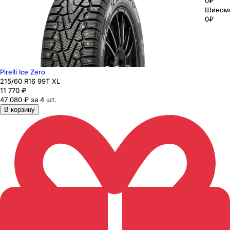
0₽
Шином
0₽
Pirelli Ice Zero
215
/60
R16
99
T
XL
11 770
₽
47 080 ₽ за 4 шт.
В корзину